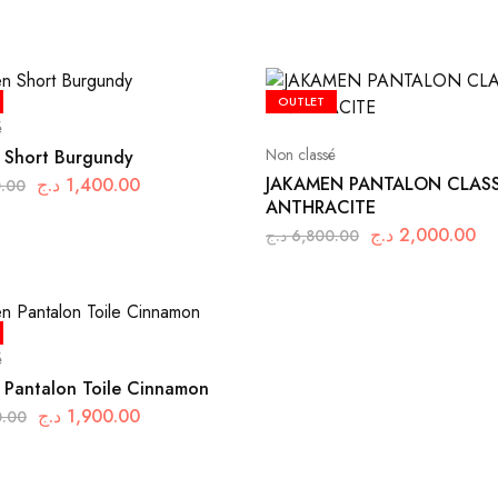
OUTLET
é
Non classé
 Short Burgundy
JAKAMEN PANTALON CLAS
د.ج
1,400.00
0.00
ANTHRACITE
د.ج
2,000.00
د.ج
6,800.00
é
 Pantalon Toile Cinnamon
د.ج
1,900.00
0.00