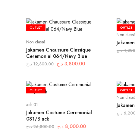
OUTLET
OUTLET
Non class
Non classé
Jakamen
Jakamen Chaussure Classique
د.ج
4,80
Ceremonial 064/Navy Blue
د.ج
3,800.00
د.ج
12,800.00
OUTLET
OUTLET
Non class
ads 01
Jakamen
Jakamen Costume Ceremonial
د.ج
6,20
081/Black
د.ج
8,000.00
د.ج
26,800.00