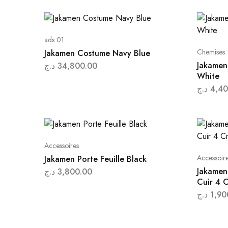
ads 01
Chemises
Jakamen Costume Navy Blue
Jakamen
د.ج
34,800.00
White
د.ج
4,40
Accessoires
Accessoir
Jakamen Porte Feuille Black
Jakamen 
د.ج
3,800.00
Cuir 4 
د.ج
1,90