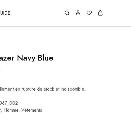
UIDE
azer Navy Blue
)
llement en rupture de stock et indisponible.
067_002
r
,
Homme
,
Vetements