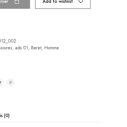
Add to wishlist
anier
012_002
soires
,
ads 01
,
Beret
,
Homme
is (0)