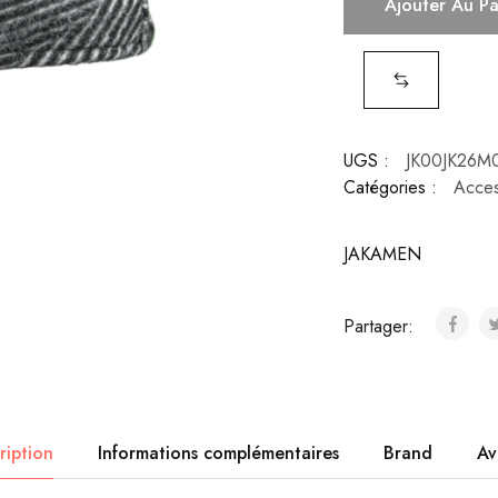
Ajouter Au P
UGS :
JK00JK26M
Catégories :
Acces
JAKAMEN
Partager:
ription
Informations complémentaires
Brand
Av