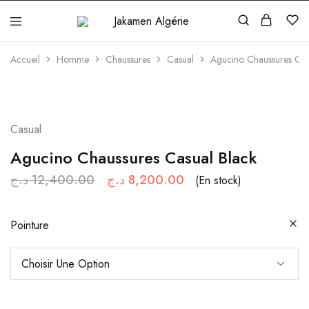
Jakamen
Algérie
Accueil
Homme
Chaussures
Casual
Agucino Chaussures Cas
Casual
Agucino Chaussures Casual Black
د.ج
12,400.00
د.ج
8,200.00
(En stock)
Pointure