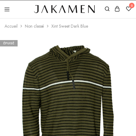
0
Jakamen
Algérie
Accueil
Non classé
Xint Sweet Dark Blue
ÉPUISÉ