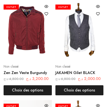
OUTLET
OUTLET
Non classé
Non classé
Zen Zen Veste Burgundy
JAKAMEN Gilet BLACK
د.ج
3,200.00
د.ج
2,000.00
د.ج
4,800.00
د.ج
6,800.00
Choix des options
Choix des options
OUTLET
OUTLET