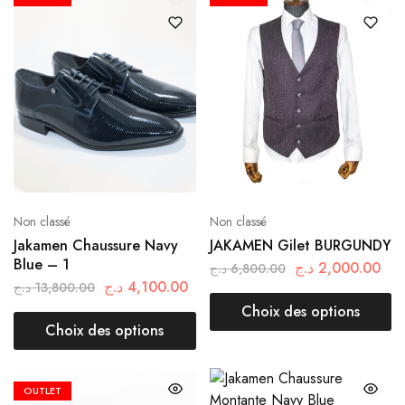
Non classé
Non classé
Jakamen Chaussure Navy
JAKAMEN Gilet BURGUNDY
Blue – 1
د.ج
2,000.00
د.ج
6,800.00
د.ج
4,100.00
د.ج
13,800.00
Choix des options
Choix des options
OUTLET