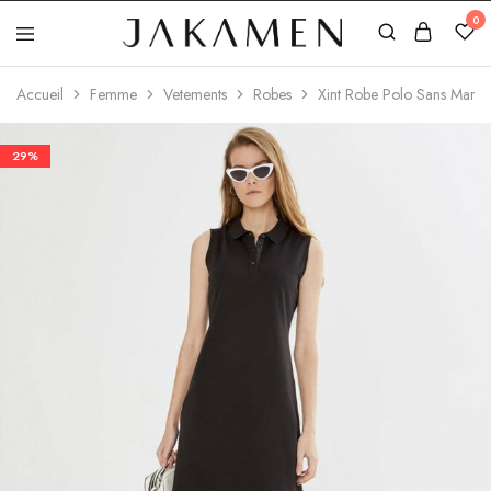
0
Jakamen
Algérie
Accueil
Femme
Vetements
Robes
Xint Robe Polo Sans Manc
29%