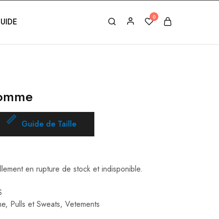
0
UIDE
Homme
Guide de Taille
llement en rupture de stock et indisponible.
S
me
,
Pulls et Sweats
,
Vetements