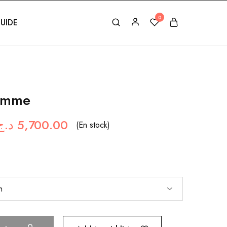
0
UIDE
Femme
د.ج
5,700.00
(En stock)