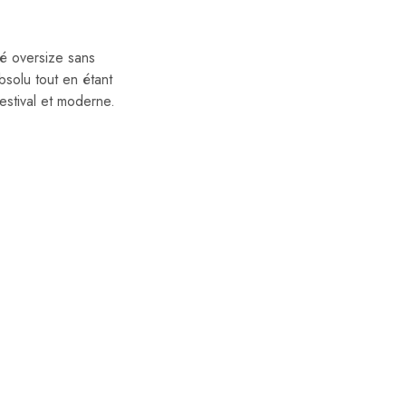
yé oversize sans
solu tout en étant
estival et moderne.
10%