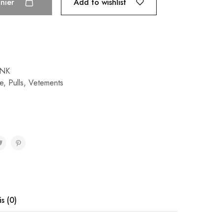
Add to wishlist
anier
INK
e
,
Pulls
,
Vetements
is (0)