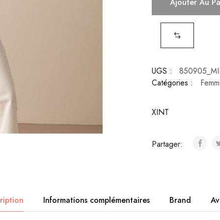
Ajouter Au P
UGS :
850905_M
Catégories :
Femm
XINT
Partager:
ription
Informations complémentaires
Brand
Av