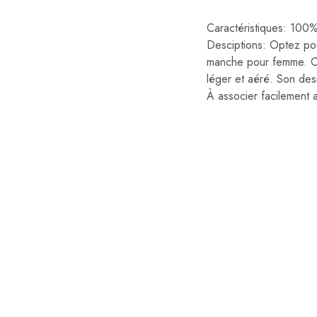
Caractéristiques: 10
Desciptions: Optez pou
manche pour femme. Con
léger et aéré. Son des
À associer facilement 
10%
10%