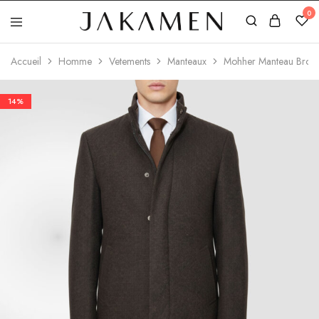
0
Jakamen
Algérie
Accueil
Homme
Vetements
Manteaux
Mohher Manteau Brow
14%