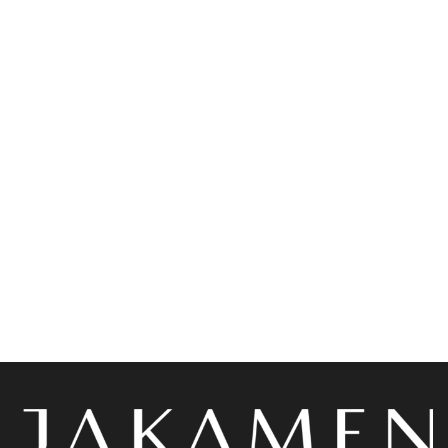
Accessoires
Accessoires
Jakamen Ceinture En Cuir
Jakamen Porte Cartes
Sport 3.5 Cm Coffee
Black
د.ج
4,800.00
د.ج
2,800.00
Choix des options
Choix des options