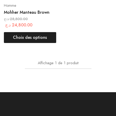
Homme
Mohher Manteau Brown
د.ج
28,800.00
د.ج
24,800.00
Choix des options
Affichage
1
de
1
produit