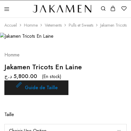
Jakamen
Algérie
Accueil
Homme
Vetements
Pulls et Sweats
Jakamen Tricots E
Homme
Jakamen Tricots En Laine
د.ج
5,800.00
(En stock)
Guide de Taille
Taille