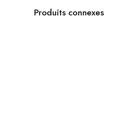
Produits connexes
ads 01
Accessoires
Jakamen Chaussure
Jakamen Sac Coffee
Classique Navy Blue
د.ج
9,800.00