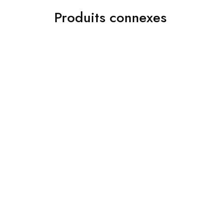
Produits connexes
Accessoires
Costumes
Jakamen Ceinture En Cuir
Jakamen Costume Black
Sport 3.5 Cm Coffee
د.ج
34,800.00