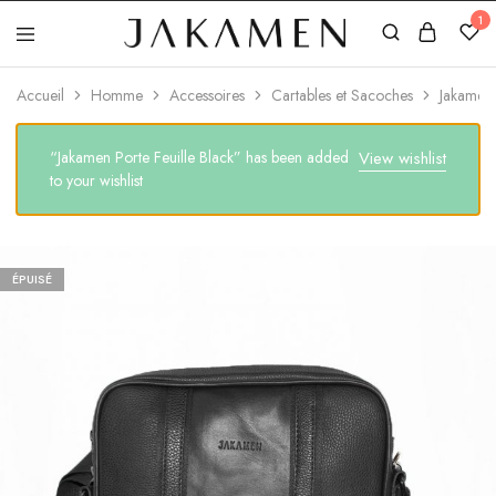
1
Jakamen
Algérie
Accueil
Homme
Accessoires
Cartables et Sacoches
Jakamen
“Jakamen Porte Feuille Black” has been added
View wishlist
to your wishlist
ÉPUISÉ