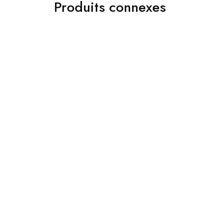
Produits connexes
Accessoires
Accessoires
Jakamen Sac Coffee
Jakamen Ceinture En Cuir
د.ج
9,800.00
Sport 3.5 Cm Coffee
د.ج
4,800.00
Choix des options
Choix des options
Accessoires
Chemises
Jakamen Sac Black
Jakamen Chemise
د.ج
9,800.00