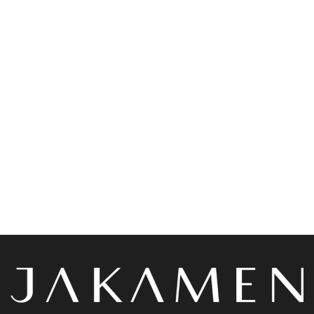
Chemises
Accessoires
Jakamen Chemise
Jakamen Sac Coffee
Classqiue White
د.ج
9,800.00
Lire la suite
Choix des options