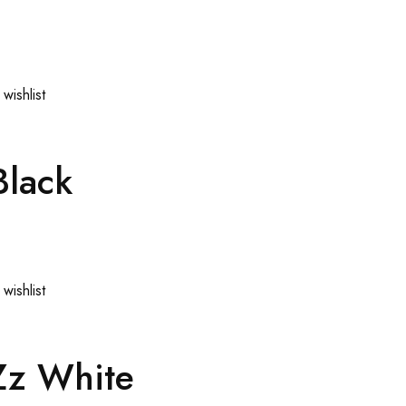
wishlist
Black
wishlist
Zz White