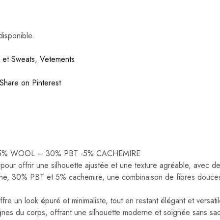
disponible.
s et Sweats
,
Vetements
Share on Pinterest
D-15% WOOL – 30% PBT -5% CACHEMIRE
pour offrir une silhouette ajustée et une texture agréable, avec d
e, 30% PBT et 5% cachemire, une combinaison de fibres douces et r
e un look épuré et minimaliste, tout en restant élégant et versatil
lignes du corps, offrant une silhouette moderne et soignée sans sacr