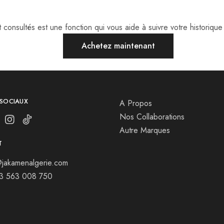
consultés est une fonction qui vous aide à suivre votre historique 
Achetez maintenant
 SOCIAUX
A Propos
Nos Collaborations
Autre Marques
T
jakamenalgerie.com
13 563 008 750