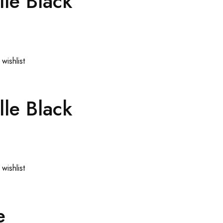
lle Black
wishlist
lle Black
wishlist
e