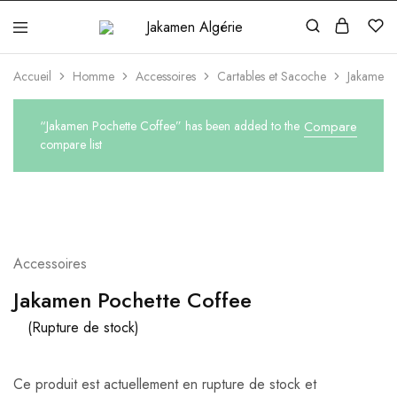
Jakamen
Algérie
Accueil
Homme
Accessoires
Cartables et Sacoche
Jakamen 
“Jakamen Pochette Coffee” has been added to the
Compare
compare list
ÉPUISÉ
Accessoires
Jakamen Pochette Coffee
(Rupture de stock)
Ce produit est actuellement en rupture de stock et