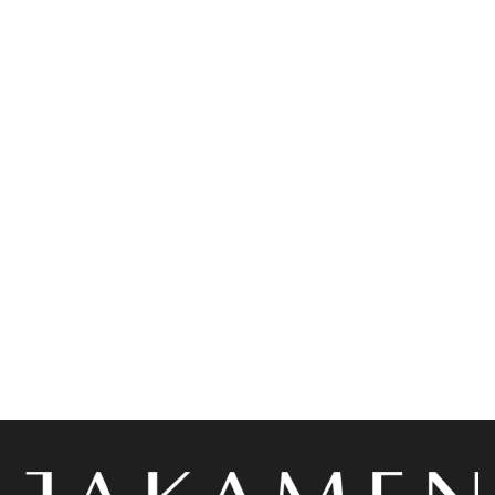
Accessoires
Accessoires
Jakamen Sac Coffee
Jakamen Ceinture
Classique Simili Cuir 4 Cm
د.ج
9,800.00
Coffee
د.ج
1,900.00
Choix des options
Choix des options