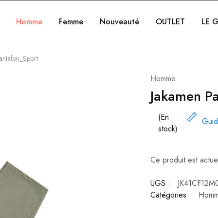
Homme
Femme
Nouveauté
OUTLET
LE G
antalon_Sport
Homme
Jakamen Pa
(En
Guid
stock)
Ce produit est actue
UGS :
JK41CF12M
Catégories :
Hom