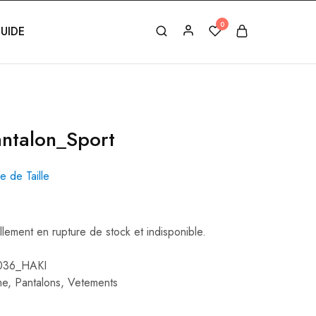
0
UIDE
ntalon_Sport
e de Taille
llement en rupture de stock et indisponible.
036_HAKI
me
,
Pantalons
,
Vetements