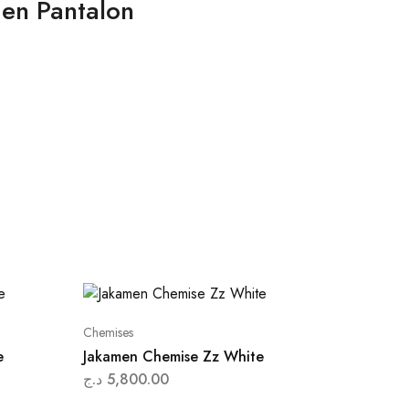
men Pantalon
Chemises
e
Jakamen Chemise Zz White
د.ج
5,800.00