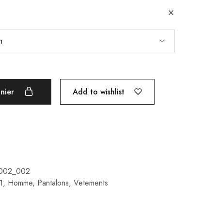
Add to wishlist
anier
002_002
1
,
Homme
,
Pantalons
,
Vetements