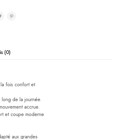
is (0)
a fois confort et
 long de la journée.
e mouvement accrue.
fort et coupe moderne
adapté aux grandes