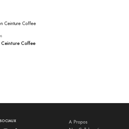
es
 Ceinture Coffee
 SOCIAUX
A Propos