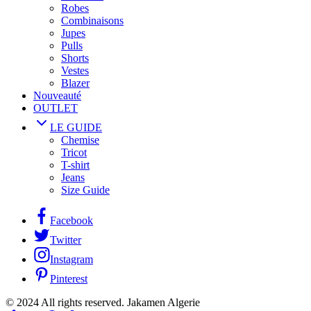
Robes
Combinaisons
Jupes
Pulls
Shorts
Vestes
Blazer
Nouveauté
OUTLET
LE GUIDE
Chemise
Tricot
T-shirt
Jeans
Size Guide
Facebook
Twitter
Instagram
Pinterest
© 2024 All rights reserved. Jakamen Algerie