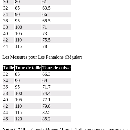
30
80
61
32
85
63.5
34
90
66
36
95
68.5
38
100
71
40
105
73
42
110
75.5
44
115
78
Les Messures pour Les Pantalons (Régular)
Taille
Tour de taille
Tour de cuisse
32
85
66.3
34
90
69
36
95
71.7
38
100
74.4
40
105
77.1
42
110
79.8
44
115
82.5
46
120
85.2
Note:
C/M/L = Court / Moyen / Long - Taille en pouces, mesures en