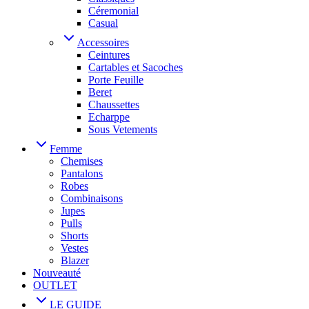
Céremonial
Casual
Accessoires
Ceintures
Cartables et Sacoches
Porte Feuille
Beret
Chaussettes
Echarppe
Sous Vetements
Femme
Chemises
Pantalons
Robes
Combinaisons
Jupes
Pulls
Shorts
Vestes
Blazer
Nouveauté
OUTLET
LE GUIDE