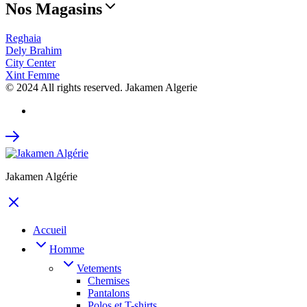
Nos Magasins
Reghaia
Dely Brahim
City Center
Xint Femme
© 2024 All rights reserved. Jakamen Algerie
Jakamen Algérie
Accueil
Homme
Vetements
Chemises
Pantalons
Polos et T-shirts