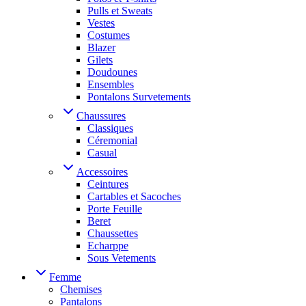
Pulls et Sweats
Vestes
Costumes
Blazer
Gilets
Doudounes
Ensembles
Pontalons Survetements
Chaussures
Classiques
Céremonial
Casual
Accessoires
Ceintures
Cartables et Sacoches
Porte Feuille
Beret
Chaussettes
Echarppe
Sous Vetements
Femme
Chemises
Pantalons