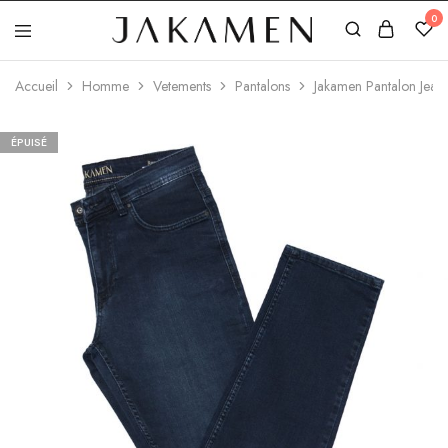
0
Jakamen
Algérie
Accueil
Homme
Vetements
Pantalons
Jakamen Pantalon Jean
ÉPUISÉ