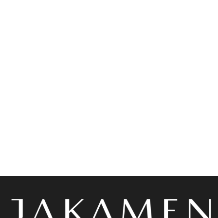
Accessoires
Accessoires
Jakamen Ceinture
Jakamen Ceinture En Cuir
Classique Simili Cuir 4 Cm
Sport 3.5 Cm Navy Blue
Coffee
د.ج
4,800.00
د.ج
1,900.00
Choix des options
Choix des options