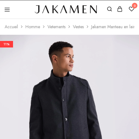
0
Jakamen
Algérie
Accueil
Homme
Vetements
Vestes
Jakamen Manteau en laine 
11%