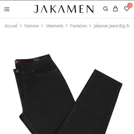
0
Jakamen
Algérie
Accueil
Homme
Vetements
Pantalons
Jakamen Jeans Big Size