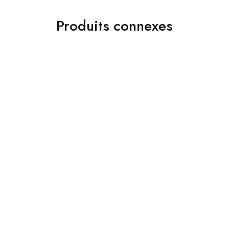
Produits connexes
70%
OUTLET
Non classé
Non classé
Jakamen Chaussure
JAKAMEN PANTALON
Classique Green
CLASSIQUE ANTHRACITE