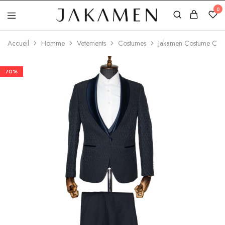
0
Jakamen
Algérie
Accueil
Homme
Vetements
Costumes
Jakamen Costume Cere
70%