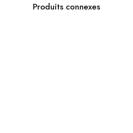
Produits connexes
Non classé
Non classé
JAKAMEN PANTALON
Jakamen Chaussure
CLASSIQUE ANTHRACITE
Montante Navy Blue
د.ج
6,800.00