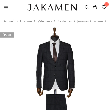
0
Jakamen
Algérie
Accueil
Homme
Vetements
Costumes
Jakamen Costume 001
ÉPUISÉ