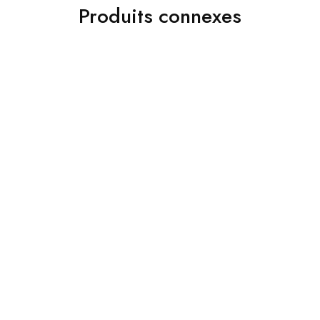
Produits connexes
ads 01
Accessoires
Jakamen Chaussure
Jakamen Ceinture En Cuir
Classique Navy Blue
Sport 3.5 Cm Navy Blue
د.ج
8,200.00
د.ج
4,800.00
Choix des options
Choix des options
Accessoires
Costumes
Jakamen Ceinture Coffee
Jakamen Costume Black