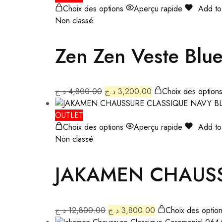
Choix des options
Aperçu rapide
Add to 
Non classé
Zen Zen Veste Blu
د.ج
4,800.00
د.ج
3,200.00
Choix des option
OUTLET
Choix des options
Aperçu rapide
Add to 
Non classé
JAKAMEN CHAUSS
د.ج
12,800.00
د.ج
3,800.00
Choix des optio