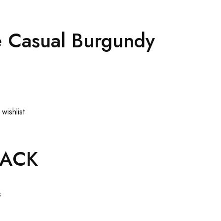
 Casual Burgundy
wishlist
LACK
s