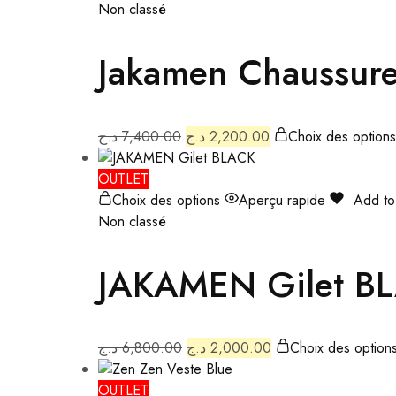
Non classé
Jakamen Chaussure
د.ج
7,400.00
د.ج
2,200.00
Choix des options
OUTLET
Choix des options
Aperçu rapide
Add to 
Non classé
JAKAMEN Gilet B
د.ج
6,800.00
د.ج
2,000.00
Choix des option
OUTLET