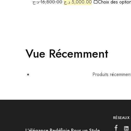
د.ج
16,800.00
د.ج
5,000.00
Choix des optio
Vue Récemment
Produits récemment 
RÉSEAUX
L'élégance Redéfinie Pour un Style