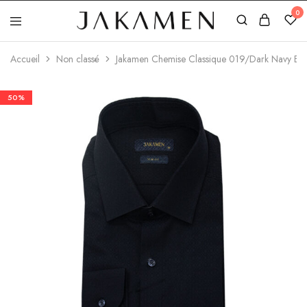
0
Jakamen
Algérie
Accueil
Non classé
Jakamen Chemise Classique 019/Dark Navy Blu
50%