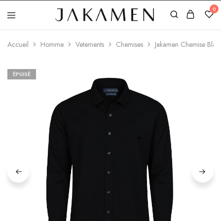
0
Jakamen
Algérie
Accueil
Homme
Vetements
Chemises
Jakamen Chemise Blac
ÉPUISÉ