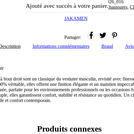
UGS :
JK36KL14M026_016
Ajouté avec succès à votre panier.
Catégories :
ads 01
,
Chaussures
,
Cl
JAKAMEN
Partager:
Description
Informations complémentaires
Brand
Avis
ir
 bout droit sont un classique du vestiaire masculin, revisité avec finess
% véritable, elles offrent une finition élégante et un maintien impeccab
nguée, parfaite pour les environnements professionnels ou les occasions 
le, elles garantissent confort, stabilité et résistance au quotidien. Un
elle et confort contemporain.
Produits connexes