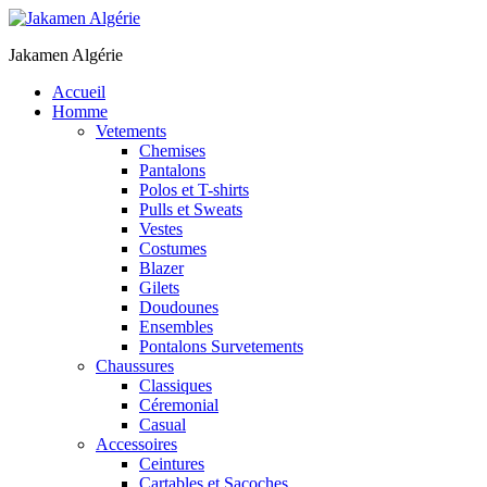
Jakamen Algérie
Accueil
Homme
Vetements
Chemises
Pantalons
Polos et T-shirts
Pulls et Sweats
Vestes
Costumes
Blazer
Gilets
Doudounes
Ensembles
Pontalons Survetements
Chaussures
Classiques
Céremonial
Casual
Accessoires
Ceintures
Cartables et Sacoches