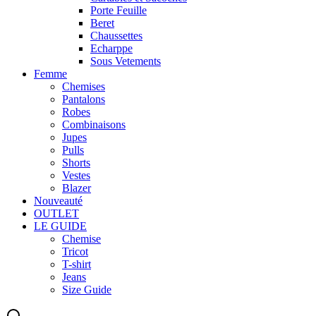
Porte Feuille
Beret
Chaussettes
Echarppe
Sous Vetements
Femme
Chemises
Pantalons
Robes
Combinaisons
Jupes
Pulls
Shorts
Vestes
Blazer
Nouveauté
OUTLET
LE GUIDE
Chemise
Tricot
T-shirt
Jeans
Size Guide