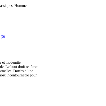
assiques
,
Homme
 (0)
e et modernité.
le. Le bout droit renforce
formelles. Dotées d’une
 choix incontournable pour