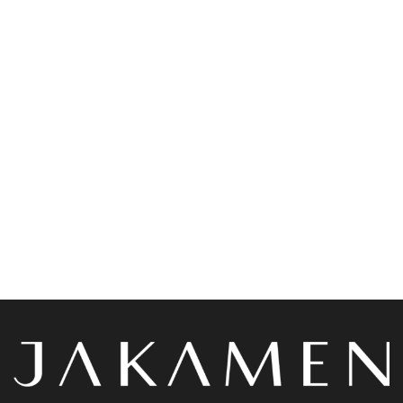
Accessoires
Costumes
Jakamen Ceinture
Jakamen Costume Black
Classique Simili Cuir 4 Cm
د.ج
34,800.00
Coffee
د.ج
1,900.00
Choix des options
Choix des options