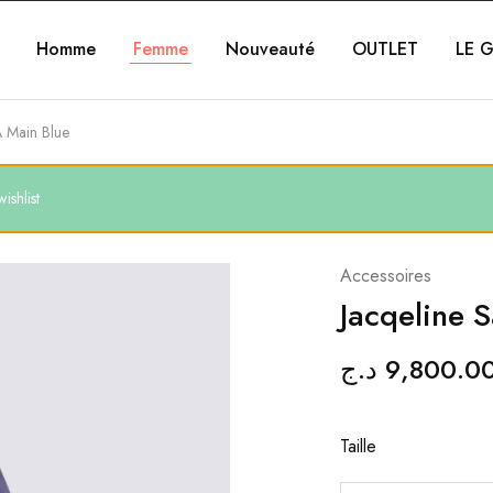
Homme
Femme
Nouveauté
OUTLET
LE G
A Main Blue
shlist
Accessoires
Jacqeline 
د.ج
9,800.0
Taille