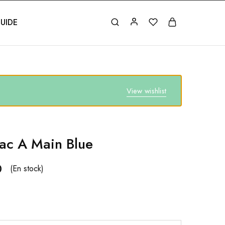
UIDE
View wishlist
Sac A Main Blue
0
(En stock)