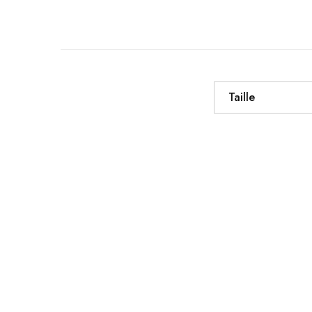
Taille
Accessoires
Jakamen Ceinture Black
د.ج
3,600.00