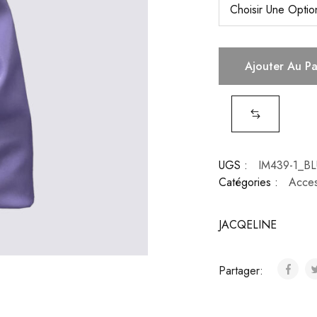
Ajouter Au P
UGS :
IM439-1_B
Catégories :
Acces
JACQELINE
Partager: