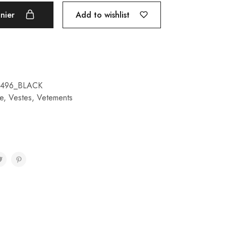
Add to wishlist
anier
0496_BLACK
e
,
Vestes
,
Vetements