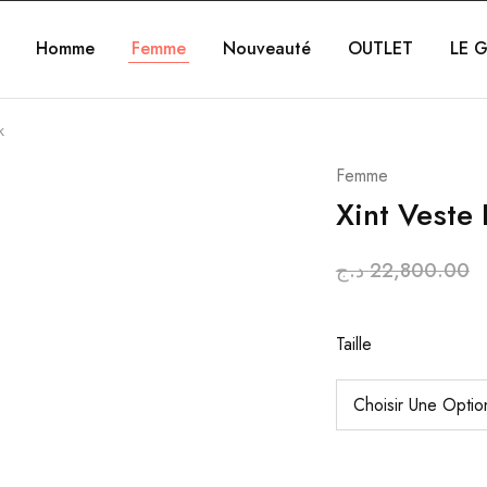
Homme
Femme
Nouveauté
OUTLET
LE G
k
Femme
Xint Veste 
د.ج
22,800.00
Taille