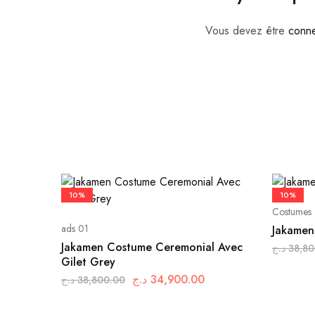
Vous devez être
conn
Ce
produit
10%
10%
a
Costumes
plusieurs
ads 01
Jakamen
variations.
Jakamen Costume Ceremonial Avec
د.ج
38,80
Les
Gilet Grey
Ce
options
Le
Le
د.ج
34,900.00
د.ج
38,800.00
produit
peuvent
Ce
prix
prix
a
être
produit
initial
actuel
plusieurs