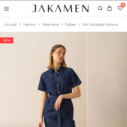
0
Jakamen
Algérie
Accueil
Femme
Vetements
Robes
Xint Salopette Femme
30%