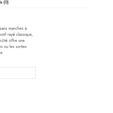
is (0)
e sans manches à
otif rayé classique,
 côté offre une
s ou les sorties
ne.