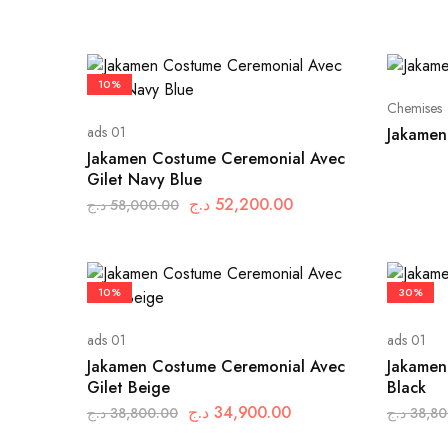
10%
Chemises
ads 01
Jakamen
Jakamen Costume Ceremonial Avec
Gilet Navy Blue
د.ج
52,200.00
د.ج
58,000.00
10%
30%
ads 01
ads 01
Jakamen Costume Ceremonial Avec
Jakamen
Gilet Beige
Black
د.ج
34,900.00
د.ج
38,800.00
د.ج
38,80