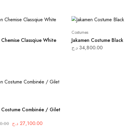
Costumes
 Chemise Classqiue White
Jakamen Costume Black
د.ج
34,800.00
 Costume Combinée / Gilet
د.ج
27,100.00
0.00