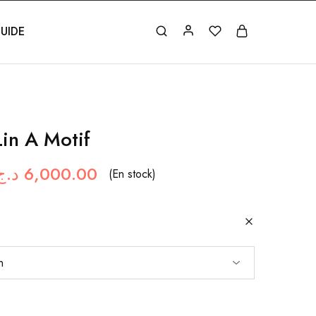
UIDE
Lin A Motif
د.ج
6,000.00
(En stock)