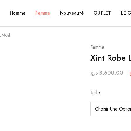
Homme
Femme
Nouveauté
OUTLET
LE G
A Motif
Femme
Xint Robe 
د.ج
8,600.00
Taille