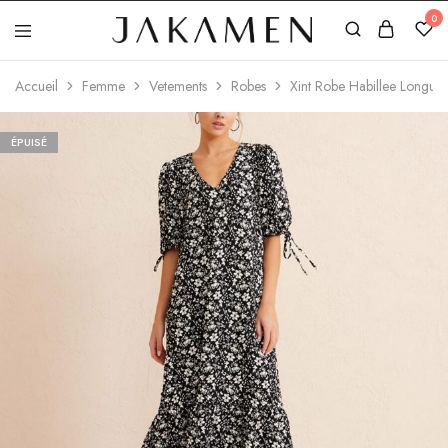
0
Jakamen
Algérie
Accueil
Femme
Vetements
Robes
Xint Robe Habillee Longue 
ÉPUISÉ