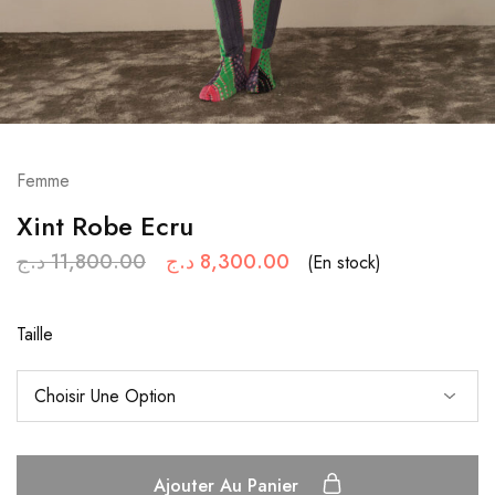
Femme
Xint Robe Ecru
د.ج
11,800.00
د.ج
8,300.00
(En stock)
Taille
Ajouter Au Panier