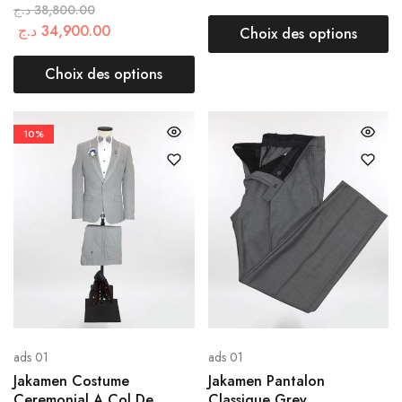
د.ج
38,800.00
د.ج
34,900.00
Choix des options
Choix des options
10%
ads 01
ads 01
Jakamen Costume
Jakamen Pantalon
Ceremonial A Col De
Classique Grey