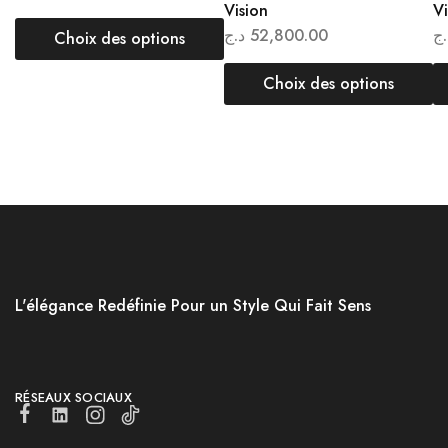
Vision
Vi
د.ج
52,800.00
.ج
Choix des options
Choix des options
L'élégance Redéfinie Pour un Style Qui Fait Sens
RÉSEAUX SOCIAUX