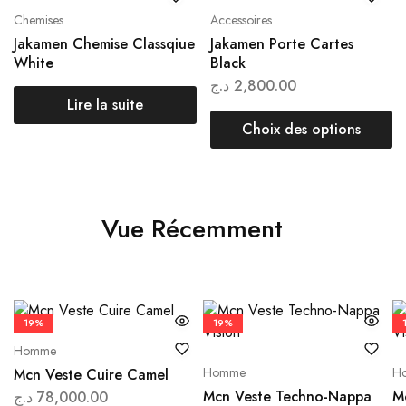
Chemises
Accessoires
Jakamen Chemise Classqiue
Jakamen Porte Cartes
White
Black
د.ج
2,800.00
Lire la suite
Choix des options
Vue Récemment
19%
19%
Homme
Homme
H
Mcn Veste Cuire Camel
Mcn Veste Techno-Nappa
M
د.ج
78,000.00