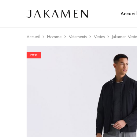
Accueil
Jakamen
Algérie
Accueil
Homme
Vetements
Vestes
Jakamen Vest
70%