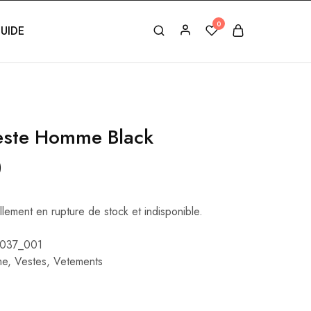
0
UIDE
este Homme Black
)
llement en rupture de stock et indisponible.
037_001
me
,
Vestes
,
Vetements