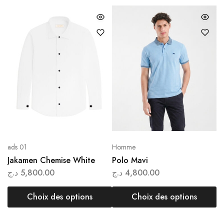
ads 01
Homme
H
Jakamen Chemise White
Polo Mavi
P
د.ج
5,800.00
د.ج
4,800.00
.ج
Choix des options
Choix des options