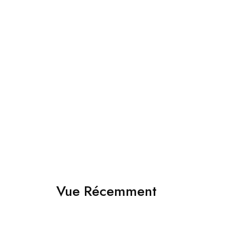
Costumes
Accessoires
Jakamen Costume Black
Jakamen Ceinture En Cuir
Sport 3.5 Cm Navy Blue
د.ج
34,800.00
د.ج
4,800.00
Choix des options
Choix des options
Vue Récemment