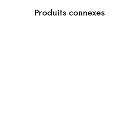
Produits connexes
Chemises
Accessoires
Jakamen Chemise
Jakamen Sac Coffee
Classqiue Zz Top White
د.ج
9,800.00