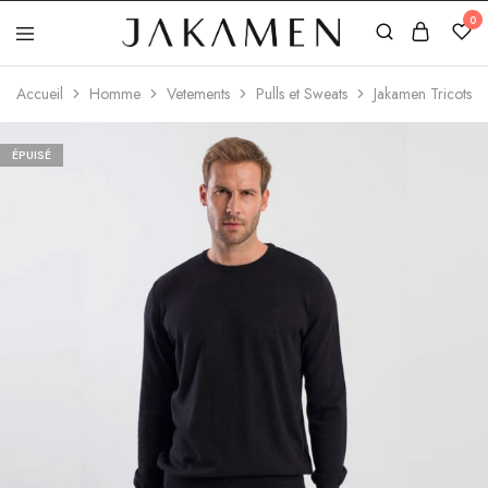
0
Jakamen
Algérie
Accueil
Homme
Vetements
Pulls et Sweats
Jakamen Tricots 
ÉPUISÉ