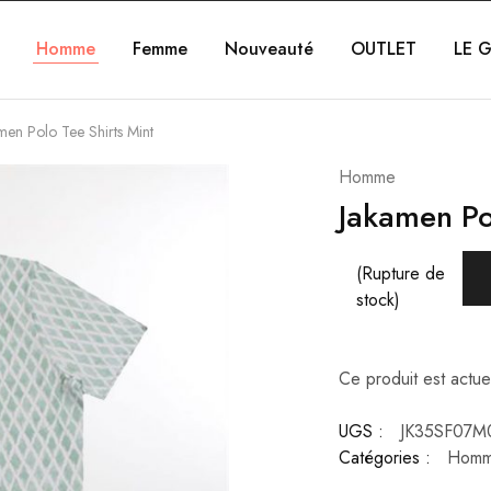
Homme
Femme
Nouveauté
OUTLET
LE G
men Polo Tee Shirts Mint
Homme
Jakamen Po
(Rupture de
stock)
Ce produit est actue
UGS :
JK35SF07M
Catégories :
Hom