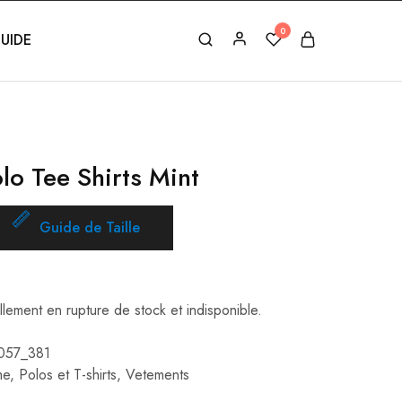
0
UIDE
lo Tee Shirts Mint
Guide de Taille
llement en rupture de stock et indisponible.
057_381
me
,
Polos et T-shirts
,
Vetements