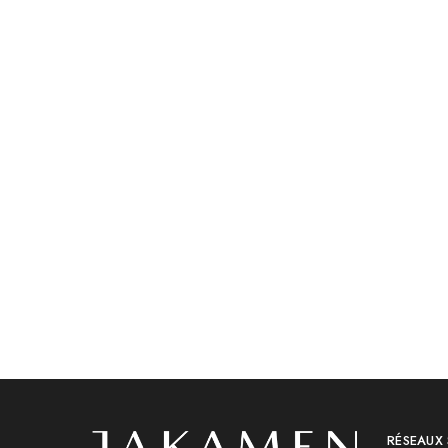
Accessoires
Accessoires
Jakamen Ceinture Black
Jakamen 
د.ج
3,600.00
د.ج
2,80
RÉSEAUX