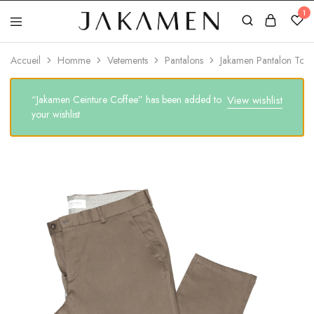
1
Jakamen
Algérie
Accueil
Homme
Vetements
Pantalons
Jakamen Pantalon Toil
“Jakamen Ceinture Coffee” has been added to
View wishlist
your wishlist