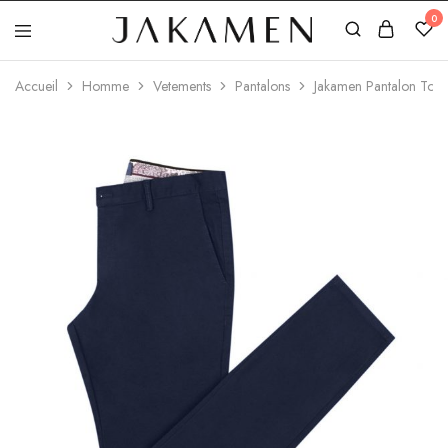
0
Jakamen
Algérie
Accueil
Homme
Vetements
Pantalons
Jakamen Pantalon Toile