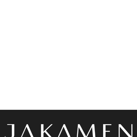
Accessoires
Accessoires
Jakamen Sac Coffee
Jakamen Porte Feuille
Black
د.ج
9,800.00
د.ج
3,800.00
Choix des options
Choix des options