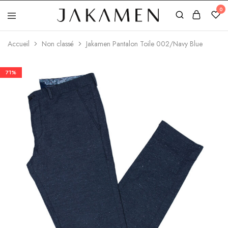
0
Jakamen
Algérie
Accueil
Non classé
Jakamen Pantalon Toile 002/Navy Blue
71%