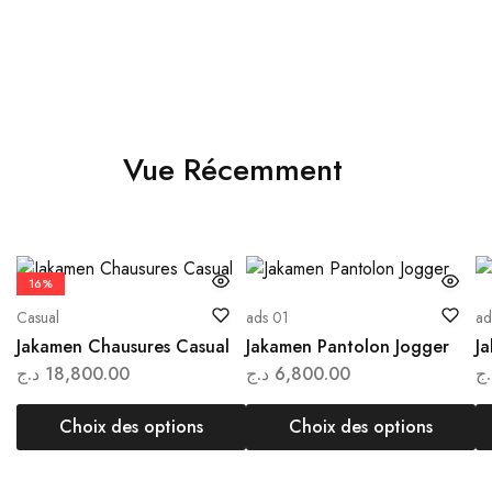
Choix des options
Choix des options
Vue Récemment
16%
Casual
ads 01
ad
Jakamen Chausures Casual
Jakamen Pantolon Jogger
J
د.ج
18,800.00
د.ج
6,800.00
.ج
Choix des options
Choix des options