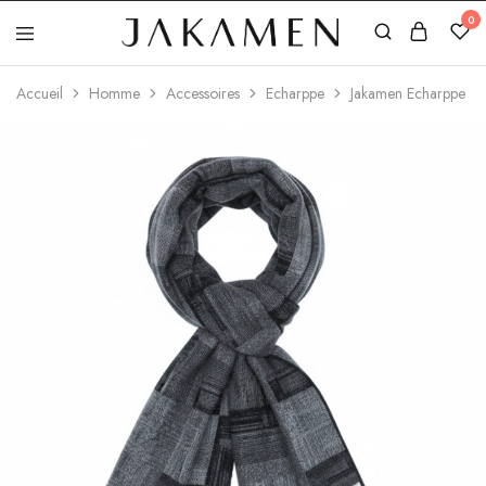
0
Jakamen
Algérie
Accueil
Homme
Accessoires
Echarppe
Jakamen Echarppe G