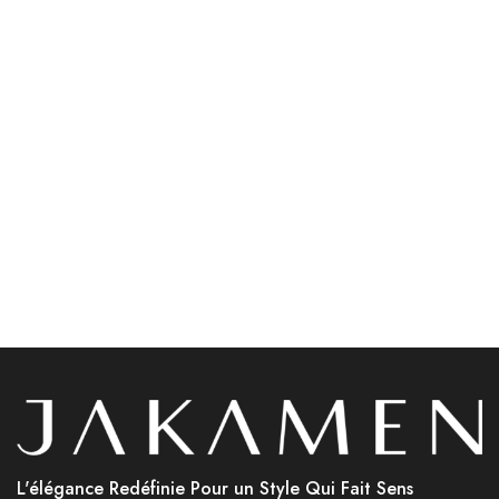
Chemises
Accessoires
Jakamen Chemise Zz
Jakamen Sac Coffee
White
د.ج
9,800.00
د.ج
5,800.00
Choix des options
Choix des options
L'élégance Redéfinie Pour un Style Qui Fait Sens